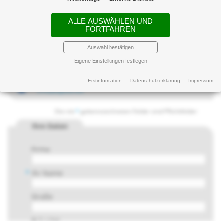
Piechulek & Dambacher GmbH
Versicherungsmakler &
ALLE AUSWÄHLEN UND
FORTFAHREN
Energiemanagement
Elisabethstraße 3
Auswahl bestätigen
80796 München
Eigene Einstellungen festlegen
+49 89 45238560
+49 89 452385610
Erstinformation
Datenschutzerklärung
Impressum
info(at)pud.de
Die mit
*
gekennzeichneten Felder sind Pflichtfelder
Ihre Daten
Firma
*
Ihr Name
Straße
PLZ / Ort