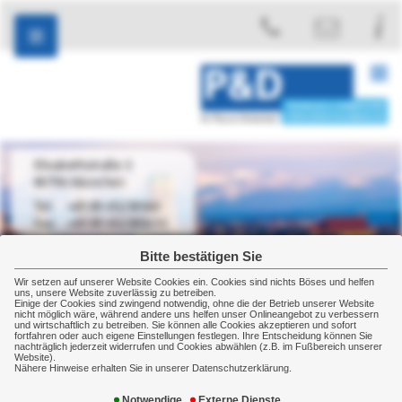
Elisabethstraße 3
80796 München
+49 89 45238560
+49 89 452385610
Bitte bestätigen Sie
Wir setzen auf unserer Website Cookies ein. Cookies sind nichts Böses und helfen
uns, unsere Website zuverlässig zu betreiben.
Einige der Cookies sind zwingend notwendig, ohne die der Betrieb unserer Website
Kontakt
Angebotsanforderung
nicht möglich wäre, während andere uns helfen unser Onlineangebot zu verbessern
und wirtschaftlich zu betreiben. Sie können alle Cookies akzeptieren und sofort
Angebotsanforderung
fortfahren oder auch eigene Einstellungen festlegen. Ihre Entscheidung können Sie
nachträglich jederzeit widerrufen und Cookies abwählen (z.B. im Fußbereich unserer
Website).
Nähere Hinweise erhalten Sie in unserer Datenschutzerklärung.
Testen Sie unsere Leistungsfähigkeit!
Fordern Sie jetzt unser Angebot an.
Notwendige
Externe Dienste