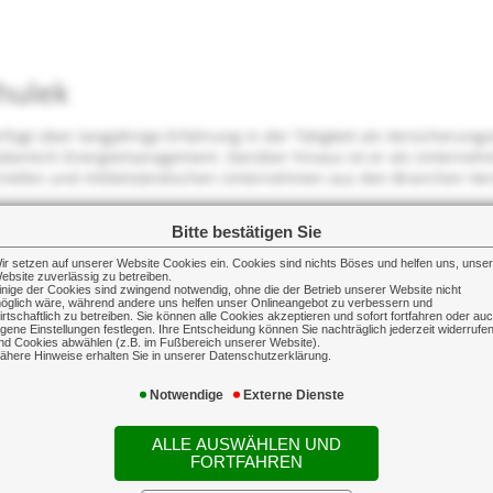
hulek
rfügt über langjährige Erfahrung in der Tätigkeit als Versicherun
bereich Energiemanagement. Darüber hinaus ist er als Unterne
triellen und mittelständischen Unternehmen aus den Branchen Ver
Bitte bestätigen Sie
ir setzen auf unserer Website Cookies ein. Cookies sind nichts Böses und helfen uns, unse
ebsite zuverlässig zu betreiben.
inige der Cookies sind zwingend notwendig, ohne die der Betrieb unserer Website nicht
öglich wäre, während andere uns helfen unser Onlineangebot zu verbessern und
irtschaftlich zu betreiben. Sie können alle Cookies akzeptieren und sofort fortfahren oder au
igene Einstellungen festlegen. Ihre Entscheidung können Sie nachträglich jederzeit widerrufe
nd Cookies abwählen (z.B. im Fußbereich unserer Website).
ähere Hinweise erhalten Sie in unserer Datenschutzerklärung.
Notwendige
Externe Dienste
bildeter Versicherungskaufmann und seit zwei Jahrzehnten in der
n der Handhabung komplexer Risikolösungen von Unternehmen aus d
ALLE AUSWÄHLEN UND
ieb zuständig. Zudem verfügt er über Projekterfahrung bei der P
FORTFAHREN
Begleitung von Firmen im Insolvenzfall.