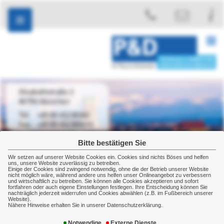
Elisabethstraße 3
80796 München
+49 89 45238560
+49 89 452385610
Bitte bestätigen Sie
Wir setzen auf unserer Website Cookies ein. Cookies sind nichts Böses und helfen
uns, unsere Website zuverlässig zu betreiben.
Einige der Cookies sind zwingend notwendig, ohne die der Betrieb unserer Website
Gewerbe
Kostenversicherung
Forderungsausfall
nicht möglich wäre, während andere uns helfen unser Onlineangebot zu verbessern
und wirtschaftlich zu betreiben. Sie können alle Cookies akzeptieren und sofort
Forderungsausfall
fortfahren oder auch eigene Einstellungen festlegen. Ihre Entscheidung können Sie
nachträglich jederzeit widerrufen und Cookies abwählen (z.B. im Fußbereich unserer
Website).
Nähere Hinweise erhalten Sie in unserer Datenschutzerklärung.
Wenn Ihr Kunde nicht mehr zahlen kann: Die
Warenkreditversicherung, auch
Notwendige
Externe Dienste