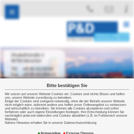
Elisabethstraße 3
80796 München
+49 89 45238560
+49 89 452385610
Bitte bestätigen Sie
Wir setzen auf unserer Website Cookies ein. Cookies sind nichts Böses und helfen
uns, unsere Website zuverlässig zu betreiben.
Einige der Cookies sind zwingend notwendig, ohne die der Betrieb unserer Website
Service
Themen
nicht möglich wäre, während andere uns helfen unser Onlineangebot zu verbessern
und wirtschaftlich zu betreiben. Sie können alle Cookies akzeptieren und sofort
Themen
fortfahren oder auch eigene Einstellungen festlegen. Ihre Entscheidung können Sie
nachträglich jederzeit widerrufen und Cookies abwählen (z.B. im Fußbereich unserer
Website).
Nähere Hinweise erhalten Sie in unserer Datenschutzerklärung.
Zu einigen Versicherungsbereichen haben wir Ihnen
vertiefende Informationsseiten erstellt, die Nutzen und
Notwendige
Externe Dienste