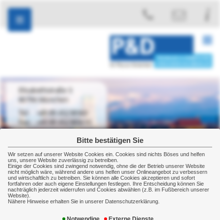
Elisabethstraße 3
80796 München
+49 89 45238560
+49 89 452385610
Bitte bestätigen Sie
Wir setzen auf unserer Website Cookies ein. Cookies sind nichts Böses und helfen
uns, unsere Website zuverlässig zu betreiben.
Einige der Cookies sind zwingend notwendig, ohne die der Betrieb unserer Website
Privat
Vorsorge
Rentenversicherung
nicht möglich wäre, während andere uns helfen unser Onlineangebot zu verbessern
und wirtschaftlich zu betreiben. Sie können alle Cookies akzeptieren und sofort
Rentenversicherung
fortfahren oder auch eigene Einstellungen festlegen. Ihre Entscheidung können Sie
nachträglich jederzeit widerrufen und Cookies abwählen (z.B. im Fußbereich unserer
Website).
Nähere Hinweise erhalten Sie in unserer Datenschutzerklärung.
Wer früh genug vorsorgt, hat im Alter nicht das
Nachsehen
Notwendige
Externe Dienste