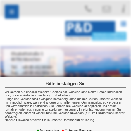
Elisabethstraße 3
80796 München
+49 89 45238560
+49 89 452385610
Bitte bestätigen Sie
Wir setzen auf unserer Website Cookies ein. Cookies sind nichts Böses und helfen
uns, unsere Website zuverlässig zu betreiben.
Einige der Cookies sind zwingend notwendig, ohne die der Betrieb unserer Website
Privat
Sachversicherung
Wohngebäude
nicht möglich wäre, während andere uns helfen unser Onlineangebot zu verbessern
und wirtschaftlich zu betreiben. Sie können alle Cookies akzeptieren und sofort
Wohngebäudeversicherung
fortfahren oder auch eigene Einstellungen festlegen. Ihre Entscheidung können Sie
nachträglich jederzeit widerrufen und Cookies abwählen (z.B. im Fußbereich unserer
Website).
Nähere Hinweise erhalten Sie in unserer Datenschutzerklärung.
Ein Haus gebaut, ein Kind gezeugt, einen Baum gepflanzt.
Wer soweit gekommen ist, der will sich sein kleines Glück
Notwendige
Externe Dienste